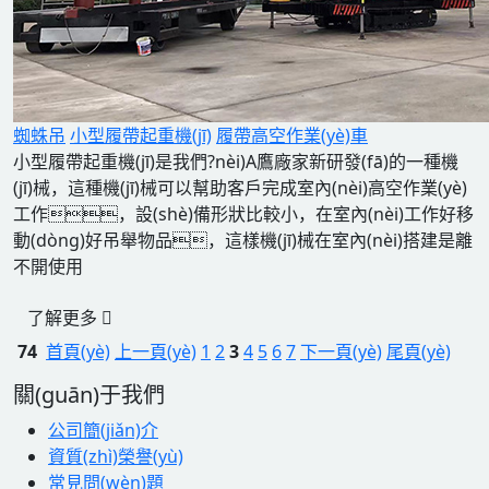
蜘蛛吊
小型履帶起重機(jī)
履帶高空作業(yè)車
小型履帶起重機(jī)是我們?nèi)A鷹廠家新研發(fā)的一種機
(jī)械，這種機(jī)械可以幫助客戶完成室內(nèi)高空作業(yè)
工作，設(shè)備形狀比較小，在室內(nèi)工作好移
動(dòng)好吊舉物品，這樣機(jī)械在室內(nèi)搭建是離
不開使用
了解更多
74
首頁(yè)
上一頁(yè)
1
2
3
4
5
6
7
下一頁(yè)
尾頁(yè)
關(guān)于我們
公司簡(jiǎn)介
資質(zhì)榮譽(yù)
常見問(wèn)題