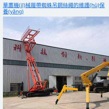
華鷹機(jī)械履帶蜘蛛吊鋼絲繩的維護(hù)保
養(yǎng)