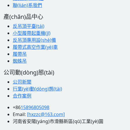
聯(lián)系我們
產(chǎn)品中心
反吊頂平臺(tái)
小型履帶起重機(jī)
反吊頂專用設(shè)備
履帶式高空作業(yè)車
履帶吊
蜘蛛吊
公司動(dòng)態(tài)
公司新聞
行業(yè)動(dòng)態(tài)
合作案例
+86
15896805098
Email:
[hxzzc@163.com]
河南省安陽(yáng)市滑縣新區(qū)工業(yè)園