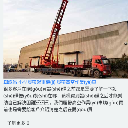
蜘蛛吊
小型履帶起重機(jī)
履帶高空作業(yè)車
很多客戶在購(gòu)買設(shè)備之前都是需要了解一下設
(shè)備優(yōu)勢(shì)在哪，這樣買到設(shè)備之后才能幫
助自己解決困難，我們履帶高空作業(yè)車購(gòu)買
前也是需要給客戶介紹清楚之后在購(gòu)買
了解更多