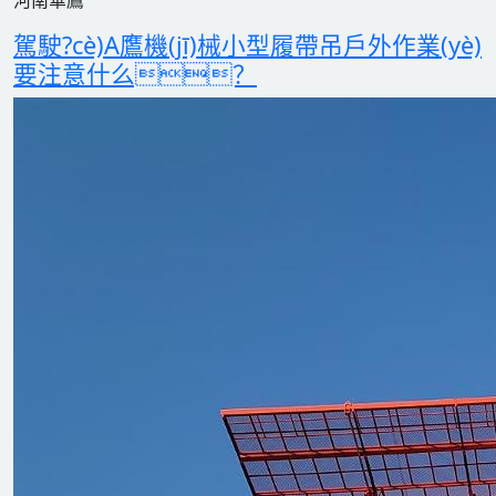
河南華鷹
駕駛?cè)A鷹機(jī)械小型履帶吊戶外作業(yè)
要注意什么？