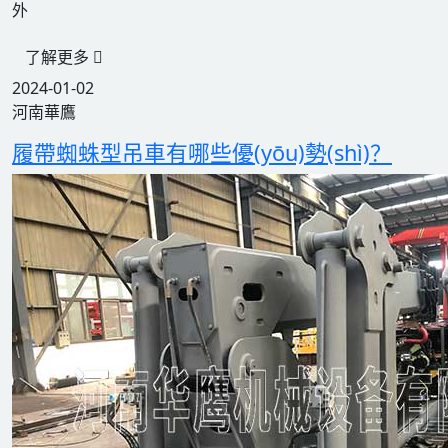
外
了解更多
2024-01-02
河南華鷹
履帶蜘蛛型吊車有哪些優(yōu)勢(shì)？