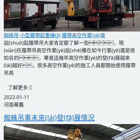
蜘蛛吊
小型履帶起重機(jī)
履帶高空作業(yè)車
說(shuō)起履帶吊大家肯定都了解一些，現
(xiàn)在履帶吊高空作業(yè)設(shè)備在如今行業(yè)還是很
知名的，畢竟這幾年高空作業(yè)的發(fā)展越來
(lái)越好，很多高空作業(yè)的施工人員都開始使用履帶
吊高
了解更多
2022-01-11
河南華鷹
蜘蛛吊車未來(lái)發(fā)展情況