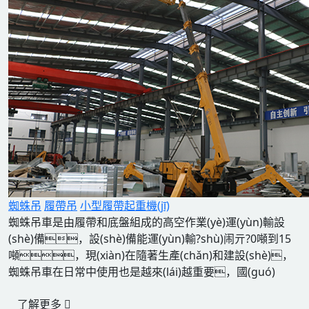
蜘蛛吊
履帶吊
小型履帶起重機(jī)
蜘蛛吊車是由履帶和底盤組成的高空作業(yè)運(yùn)輸設
(shè)備，設(shè)備能運(yùn)輸?shù)闹亓?0噸到15
噸，現(xiàn)在隨著生產(chǎn)和建設(shè)，
蜘蛛吊車在日常中使用也是越來(lái)越重要，國(guó)
了解更多