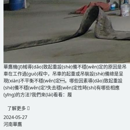
華鷹機(jī)械導(dǎo)致起重設(shè)備不穩(wěn)定的原因是吊
車在工作過(guò)程中，吊車的起重或吊裝設(shè)備總是呈
現(xiàn)不平衡不穩(wěn)定。哪些因素導(dǎo)致起重設
(shè)備不穩(wěn)定?失去穩(wěn)定性時(shí)有哪些相應
(yīng)的方法?我們來(lái)看看：履
了解更多
2024-05-27
河南華鷹