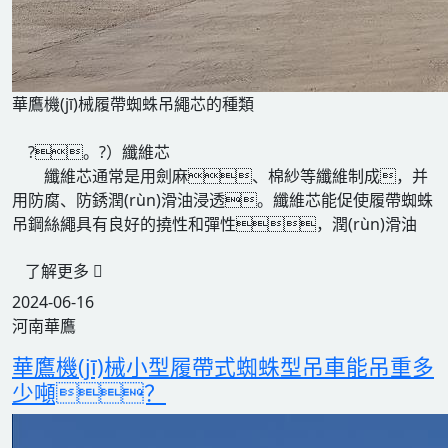
華鷹機(jī)械履帶蜘蛛吊繩芯的種類
?。?）纖維芯
纖維芯通常是用劍麻、棉紗等纖維制成，并
用防腐、防銹潤(rùn)滑油浸透。纖維芯能促使履帶蜘蛛
吊鋼絲繩具有良好的撓性和彈性，潤(rùn)滑油
了解更多
2024-06-16
河南華鷹
華鷹機(jī)械小型履帶式蜘蛛型吊車能吊重多
少噸？