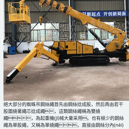
絕大部分的蜘蛛吊鋼絲繩首先由鋼絲捻成股，然后再由若干
股圍繞著繩芯捻成繩，這類鋼絲繩稱為雙繞
繩，為起重機(jī)械大量采用。也有極少的鋼絲
繩為單股繩，又稱為單繞繩，直接由鋼絲分內(nèi)