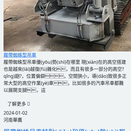
履帶蜘蛛型吊車
履帶蜘蛛型吊車優(yōu)勢(shì)在哪里 現(xiàn)在的高空搭建
也是越來(lái)越復(fù)雜化，而且有很多一部分的高空?
qǐng)龅?，位置偏僻，空間狹小，導(dǎo)致很多正
常大型的高空作業(yè)車，比如很多的汽車吊車都難
以展開支腿，這
了解更多
2024-01-02
河南華鷹