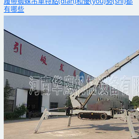
履帶蜘蛛吊車特點(diǎn)和優(yōu)勢(shì)都
有哪些