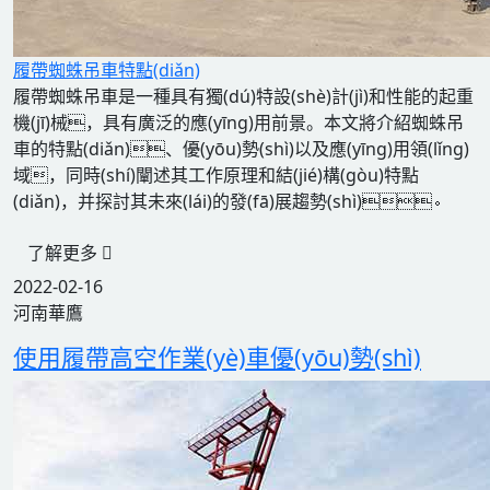
履帶蜘蛛吊車特點(diǎn)
履帶蜘蛛吊車是一種具有獨(dú)特設(shè)計(jì)和性能的起重
機(jī)械，具有廣泛的應(yīng)用前景。本文將介紹蜘蛛吊
車的特點(diǎn)、優(yōu)勢(shì)以及應(yīng)用領(lǐng)
域，同時(shí)闡述其工作原理和結(jié)構(gòu)特點
(diǎn)，并探討其未來(lái)的發(fā)展趨勢(shì)。
了解更多
2022-02-16
河南華鷹
使用履帶高空作業(yè)車優(yōu)勢(shì)