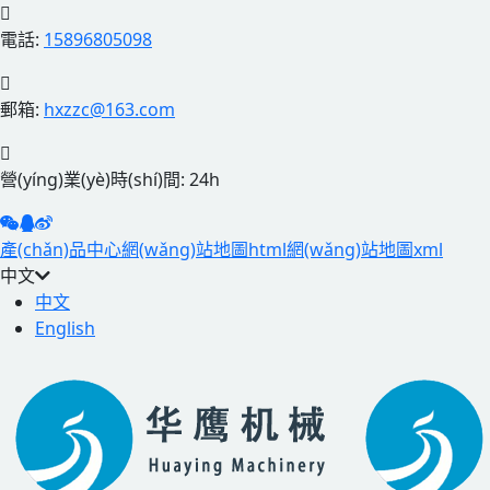
電話:
15896805098
郵箱:
hxzzc@163.com
營(yíng)業(yè)時(shí)間: 24h
產(chǎn)品中心
網(wǎng)站地圖html
網(wǎng)站地圖xml
中文
中文
English