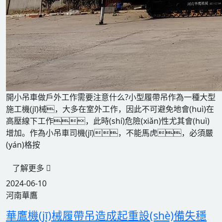
開小吊車做戶外工作需要注意什么?小型履帶吊作為一種大型
施工機(jī)械，大多在室外工作，因此不可避免地會(huì)在
高壓線下工作，此時(shí)危險(xiǎn)性尤其會(huì)
增加。作為小吊車司機(jī)，不能馬虎，必須嚴
(yán)格按
了解更多
2024-06-10
河南華鷹
華鷹機(jī)械履帶吊造成起重設(shè)備失穩