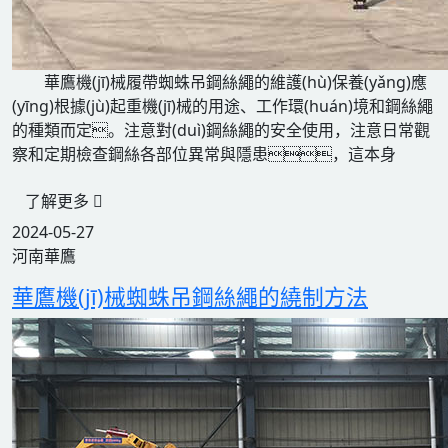
華鷹機(jī)械履帶蜘蛛吊鋼絲繩的維護(hù)保養(yǎng)應
(yīng)根據(jù)起重機(jī)械的用途、工作環(huán)境和鋼絲繩
的種類而定。注意對(duì)鋼絲繩的安全使用，注意日常觀
察和定期檢查鋼絲各部位異常與隱患，這本身
了解更多
2024-05-27
河南華鷹
華鷹機(jī)械蜘蛛吊鋼絲繩的繞制方法