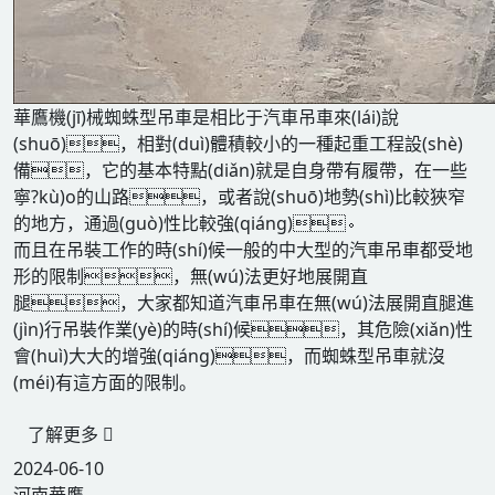
華鷹機(jī)械蜘蛛型吊車是相比于汽車吊車來(lái)說
(shuō)，相對(duì)體積較小的一種起重工程設(shè)
備，它的基本特點(diǎn)就是自身帶有履帶，在一些
寧?kù)o的山路，或者說(shuō)地勢(shì)比較狹窄
的地方，通過(guò)性比較強(qiáng)。
而且在吊裝工作的時(shí)候一般的中大型的汽車吊車都受地
形的限制，無(wú)法更好地展開直
腿，大家都知道汽車吊車在無(wú)法展開直腿進
(jìn)行吊裝作業(yè)的時(shí)候，其危險(xiǎn)性
會(huì)大大的增強(qiáng)，而蜘蛛型吊車就沒
(méi)有這方面的限制。
了解更多
2024-06-10