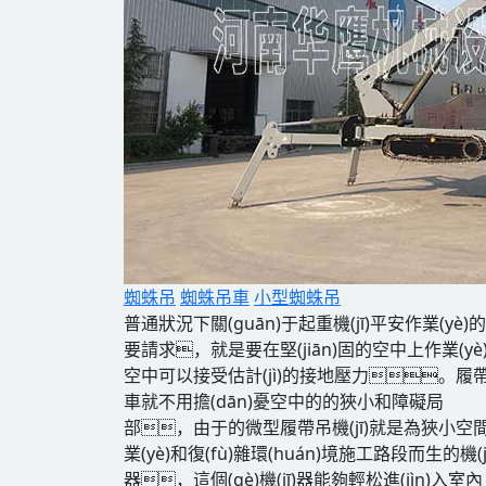
蜘蛛吊
蜘蛛吊車
小型蜘蛛吊
普通狀況下關(guān)于起重機(jī)平安作業(yè)
要請求，就是要在堅(jiān)固的空中上作業(yè
空中可以接受估計(jì)的接地壓力。履
車就不用擔(dān)憂空中的的狹小和障礙局
部，由于的微型履帶吊機(jī)就是為狹小空
業(yè)和復(fù)雜環(huán)境施工路段而生的機(jī
器，這個(gè)機(jī)器能夠輕松進(jìn)入室內