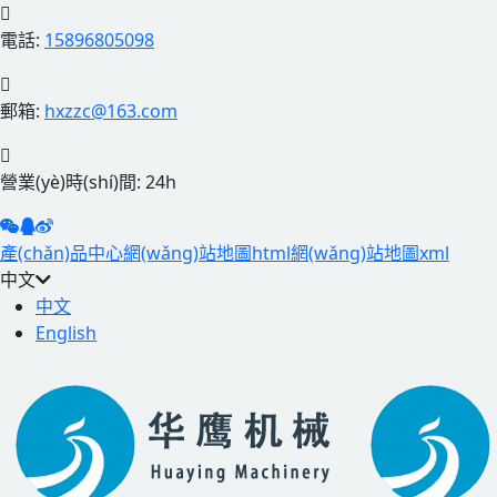
電話:
15896805098
郵箱:
hxzzc@163.com
營業(yè)時(shí)間: 24h
產(chǎn)品中心
網(wǎng)站地圖html
網(wǎng)站地圖xml
中文
中文
English