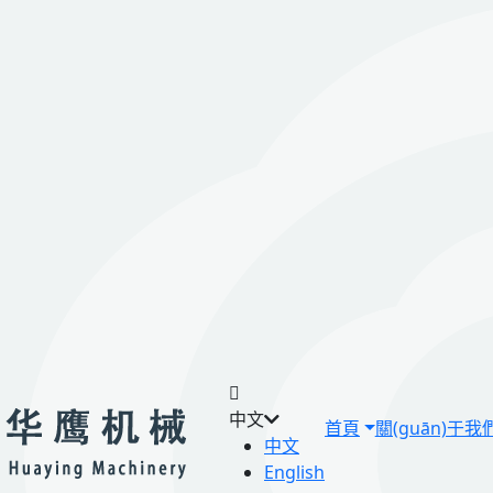
中文
首頁
關(guān)于我
中文
English